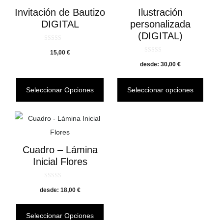
Invitación de Bautizo
Ilustración
DIGITAL
personalizada
(DIGITAL)
0
d
15,00
€
e
0
5
desde:
d
30,00
€
e
5
Seleccionar Opciones
Seleccionar opciones
Cuadro – Lámina
Inicial Flores
0
desde:
d
18,00
€
e
5
Seleccionar Opciones