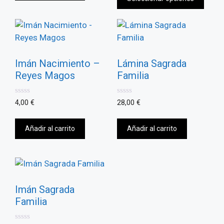
Imán Nacimiento –
Lámina Sagrada
Reyes Magos
Familia
0
0
4,00
€
28,00
€
d
d
e
e
5
5
Añadir al carrito
Añadir al carrito
Imán Sagrada
Familia