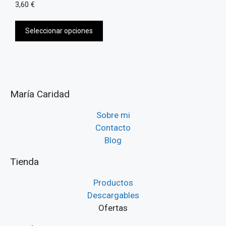
0
3,60
€
d
e
5
Seleccionar opciones
María Caridad
Sobre mi
Contacto
Blog
Tienda
Productos
Descargables
Ofertas