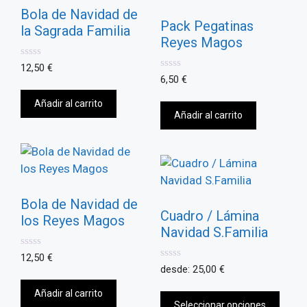
Bola de Navidad de
Pack Pegatinas
la Sagrada Familia
Reyes Magos
0
12,50
€
d
0
6,50
€
e
d
5
e
Añadir al carrito
5
Añadir al carrito
Bola de Navidad de
Cuadro / Lámina
los Reyes Magos
Navidad S.Familia
0
12,50
€
d
0
desde:
25,00
€
e
d
5
e
Añadir al carrito
5
Seleccionar opciones