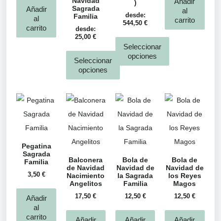
Navidad
Añadir
)
Sagrada
Añadir
al
desde:
Familia
al
carrito
544,50
€
carrito
desde:
25,00
€
Seleccionar
opciones
Seleccionar
opciones
Pegatina
Sagrada
Balconera
Bola de
Bola de
Familia
de Navidad
Navidad de
Navidad de
3,50
€
Nacimiento
la Sagrada
los Reyes
Angelitos
Familia
Magos
17,50
€
12,50
€
12,50
€
Añadir
al
carrito
Añadir
Añadir
Añadir