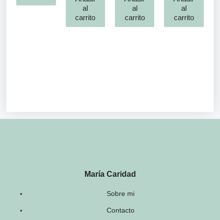
al
al
al
carrito
carrito
carrito
María Caridad
Sobre mi
Contacto