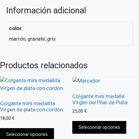
Información adicional
color
marrón, granate, gris
Productos relacionados
Colgante mini medalla
Virgen del Pilar de Plata
Colgante mini medallita
Virgen de plata con cordón
25,00
€
18,00
€
Este
Este
Seleccionar opciones
prod
Seleccionar opciones
producto
tiene