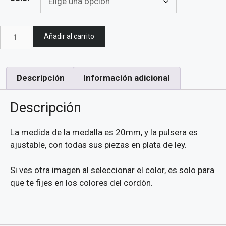
Pulsera
Añadir al carrito
de
la
Virgen
Descripción
Información adicional
de
la
Descripción
Medalla
Milagrosa
de
La medida de la medalla es 20mm, y la pulsera es
plata
ajustable, con todas sus piezas en plata de ley.
de
ley
Si ves otra imagen al seleccionar el color, es solo para
cantidad
que te fijes en los colores del cordón.