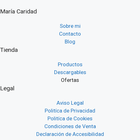
Las
opci
María Caridad
opciones
se
se
pued
Sobre mi
pueden
elegir
Contacto
elegir
en
Blog
en
la
Tienda
la
págin
página
de
Productos
de
prod
Descargables
producto
Ofertas
Legal
Aviso Legal
Politíca de Privacidad
Politíca de Cookies
Condiciones de Venta
Declaración de Accesibilidad