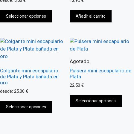
desde:
5,50
€
12,95
€
en
en
Este
la
la
Seleccionar opciones
producto
Añadir al carrito
página
págin
tiene
de
de
múltiples
producto
prod
variantes.
Las
opciones
Agotado
se
pueden
Colgante mini escapulario
Pulsera mini escapulario de
elegir
de Plata y Plata bañada en
Plata
oro
en
22,50
€
desde:
25,00
€
la
Este
página
Este
Seleccionar opciones
prod
de
Seleccionar opciones
producto
tiene
producto
tiene
múlti
múltiples
varia
variantes.
Las