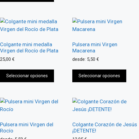
tiene
múlti
múltiples
varia
variantes.
Las
Las
opci
opciones
se
se
pued
Colgante mini medalla
Pulsera mini Virgen
pueden
Virgen del Rocío de Plata
Macarena
elegir
elegir
en
25,00
€
desde:
5,50
€
en
la
Este
Este
la
págin
Seleccionar opciones
producto
Seleccionar opciones
prod
página
de
tiene
tiene
de
prod
múltiples
múlti
producto
variantes.
varia
Las
Las
opciones
opci
se
se
Pulsera mini Virgen del
Colgante Corazón de Jesús
pueden
pued
Rocío
¡DETENTE!
elegir
elegir