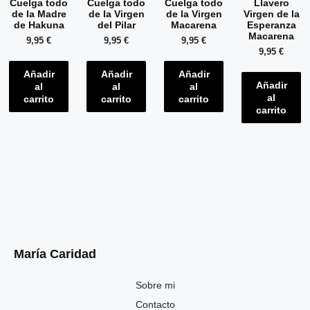
Cuelga todo
Cuelga todo
Cuelga todo
Llavero
de la Madre
de la Virgen
de la Virgen
Virgen de la
de Hakuna
del Pilar
Macarena
Esperanza
Macarena
9,95
€
9,95
€
9,95
€
9,95
€
Añadir
Añadir
Añadir
Añadir
al
al
al
al
carrito
carrito
carrito
carrito
María Caridad
Sobre mi
Contacto