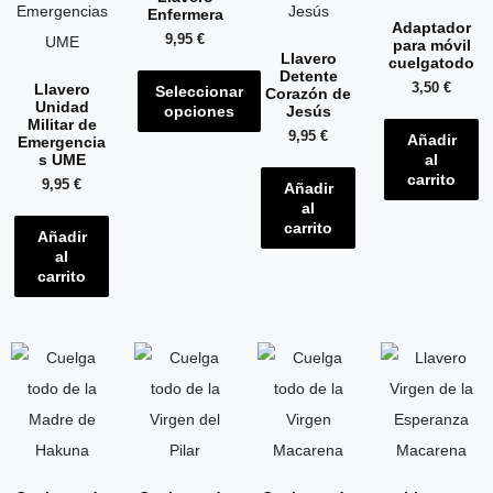
Enfermera
Adaptador
9,95
€
para móvil
Llavero
cuelgatodo
Detente
Llavero
3,50
€
Seleccionar
Corazón de
Unidad
Jesús
opciones
Militar de
9,95
€
Añadir
Emergencia
s UME
al
carrito
9,95
€
Añadir
al
carrito
Añadir
al
carrito