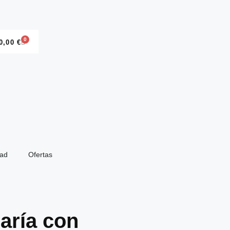
0
0,00
€
dad
Ofertas
aría con