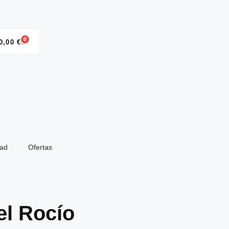
0
0,00
€
dad
Ofertas
el Rocío