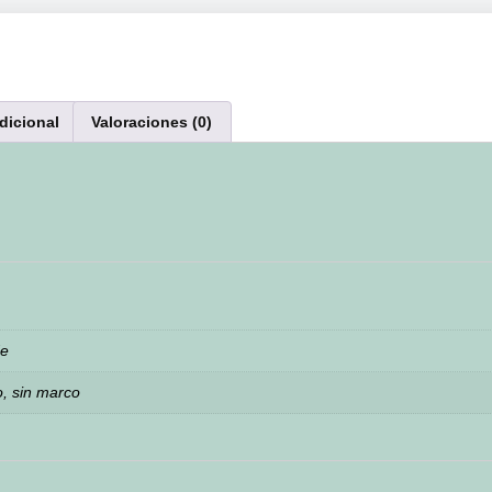
dicional
Valoraciones (0)
de
, sin marco