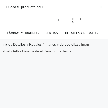
0,00
€
0
LÁMINAS Y CUADROS
JOYITAS
DETALLES Y REGALOS
E
Inicio
/
Detalles y Regalos
/
Imanes y abrebotellas
/ Imán
abrebotellas Detente de el Corazón de Jesús