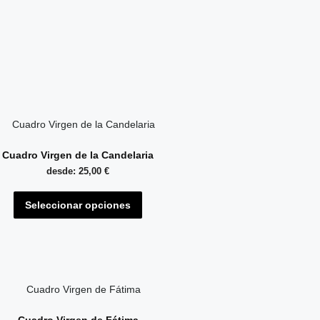
Cuadro Virgen de la Candelaria
desde:
25,00
€
Este
Seleccionar opciones
producto
tiene
múltiples
variantes.
Las
opciones