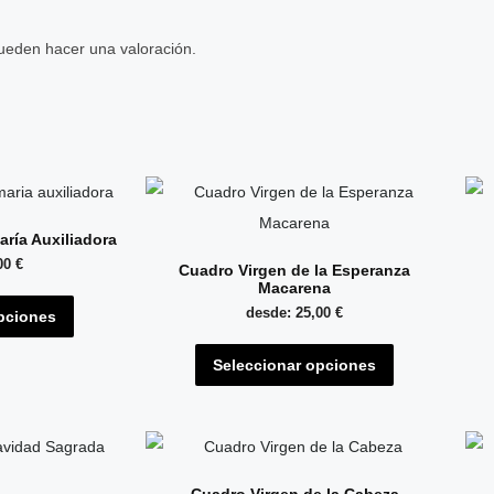
ueden hacer una valoración.
aría Auxiliadora
00
€
Cuadro Virgen de la Esperanza
Macarena
Este
desde:
25,00
€
pciones
producto
Este
tiene
Seleccionar opciones
producto
múltiples
tiene
variantes.
múltiples
Las
variantes.
opciones