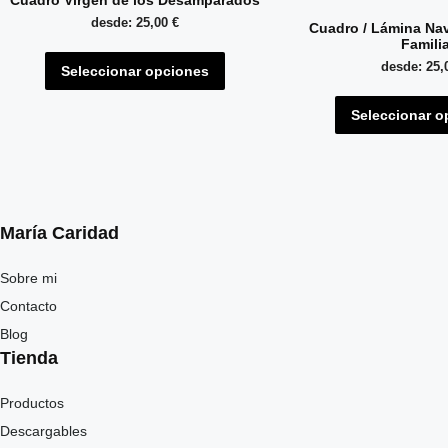
Cuadro Virgen de los Desamparados
Las
desde:
25,00
€
Cuadro / Lámina Na
opciones
Famili
Este
se
desde:
25,
Seleccionar opciones
producto
pueden
tiene
Seleccionar o
elegir
múltiples
en
variantes.
la
Las
página
opciones
de
María Caridad
se
producto
pueden
Sobre mi
elegir
Contacto
en
Blog
Tienda
la
página
Productos
de
Descargables
producto