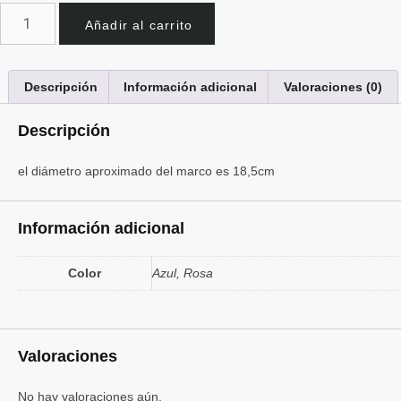
Cuadro
Añadir al carrito
Redondo
Virgen
Descripción
Información adicional
Valoraciones (0)
Niña
cantidad
Descripción
el diámetro aproximado del marco es 18,5cm
Información adicional
Color
Azul, Rosa
Valoraciones
No hay valoraciones aún.