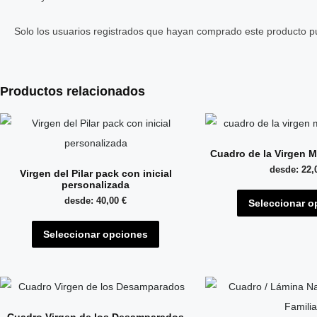
Solo los usuarios registrados que hayan comprado este producto p
Productos relacionados
Cuadro de la Virgen M
desde:
22,
Virgen del Pilar pack con inicial
personalizada
desde:
40,00
€
Seleccionar o
Este
Seleccionar opciones
producto
tiene
múltiples
variantes.