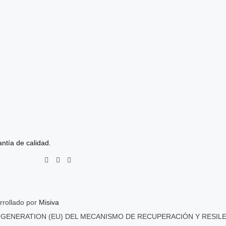
de
producto
ntía de calidad.
rrollado por
Misiva
 GENERATION (EU) DEL MECANISMO DE RECUPERACIÓN Y RESIL