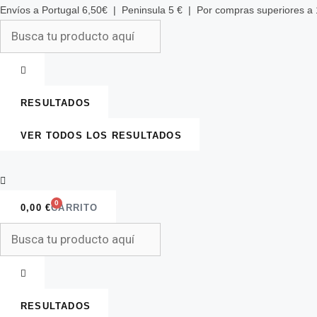
Saltar
Envíos a Portugal 6,50€ | Peninsula 5 € | Por compras superiores 
al
Search
contenido
...
RESULTADOS
VER TODOS LOS RESULTADOS
0
0,00
€
CARRITO
Search
...
RESULTADOS