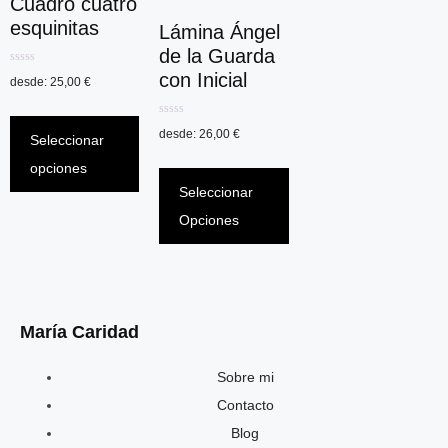
Cuadro cuatro
esquinitas
Lámina Ángel
de la Guarda
0
con Inicial
desde:
25,00
€
d
e
5
0
desde:
26,00
€
d
Seleccionar
e
5
opciones
Seleccionar
Opciones
María Caridad
Sobre mi
Contacto
Blog