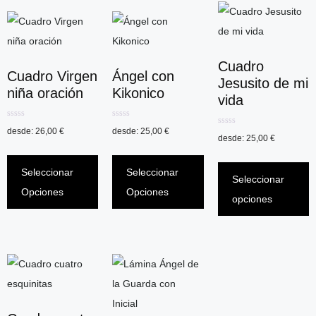
Cuadro
Cuadro Virgen
Ángel con
Jesusito de mi
niña oración
Kikonico
vida
0
0
desde:
26,00
€
desde:
25,00
€
0
d
d
desde:
25,00
€
d
e
e
e
5
5
5
Seleccionar
Seleccionar
Seleccionar
Opciones
Opciones
opciones